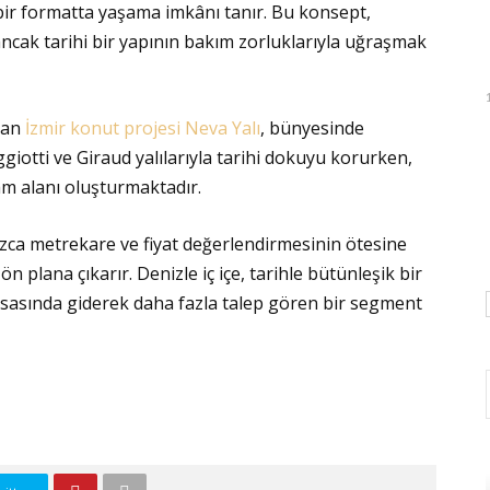
bir formatta yaşama imkânı tanır. Bu konsept,
ancak tarihi bir yapının bakım zorluklarıyla uğraşmak
olan
İzmir konut projesi Neva Yalı
, bünyesinde
ggiotti ve Giraud yalılarıyla tarihi dokuyu korurken,
am alanı oluşturmaktadır.
nızca metrekare ve fiyat değerlendirmesinin ötesine
n plana çıkarır. Denizle iç içe, tarihle bütünleşik bir
asasında giderek daha fazla talep gören bir segment