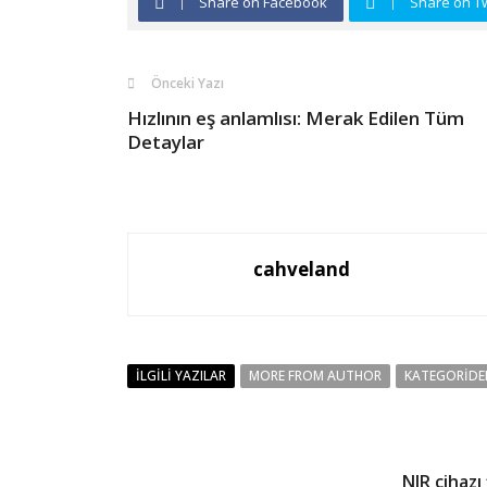
Share on Facebook
Share on Tw
Önceki Yazı
Hızlının eş anlamlısı: Merak Edilen Tüm
Detaylar
cahveland
İLGILI YAZILAR
MORE FROM AUTHOR
KATEGORIDE
NIR cihazı