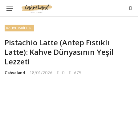
KAHVE TARIFLERI
Pistachio Latte (Antep Fıstıklı
Latte): Kahve Dünyasının Yeşil
Lezzeti
Cahveland
18/01/2026
0
675