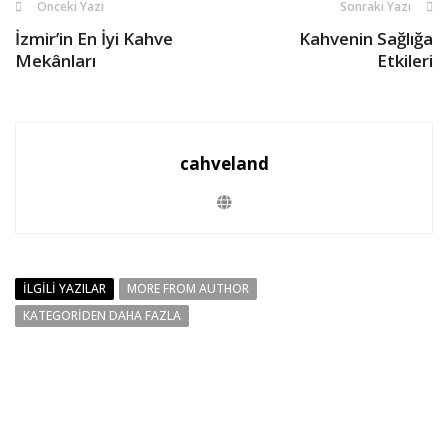
Önceki Yazı
Sonraki Yazı
İzmir’in En İyi Kahve
Kahvenin Sağlığa
Mekânları
Etkileri
cahveland
İLGILI YAZILAR
MORE FROM AUTHOR
KATEGORIDEN DAHA FAZLA