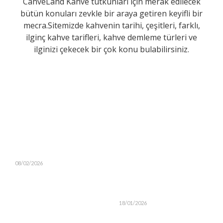
CahveLand Kahve tutkunları için merak edilecek
bütün konuları zevkle bir araya getiren keyifli bir
mecra.Sitemizde kahvenin tarihi, çeşitleri, farklı,
ilginç kahve tarifleri, kahve demleme türleri ve
ilginizi çekecek bir çok konu bulabilirsiniz.
08/02/2026
18/01/2026