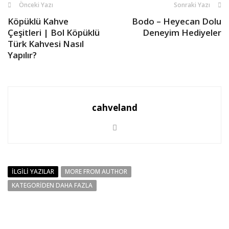
Önceki Yazı
Sonraki Yazı
Köpüklü Kahve
Bodo – Heyecan Dolu
Çeşitleri | Bol Köpüklü
Deneyim Hediyeler
Türk Kahvesi Nasıl
Yapılır?
cahveland
İLGILI YAZILAR
MORE FROM AUTHOR
KATEGORIDEN DAHA FAZLA