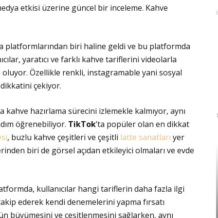
medya etkisi üzerine güncel bir inceleme. Kahve
a platformlarından biri haline geldi ve bu platformda
cılar, yaratıcı ve farklı kahve tariflerini videolarla
oluyor. Özellikle renkli, instagramable yani sosyal
ikkatini çekiyor.
zca kahve hazırlama sürecini izlemekle kalmıyor, aynı
 adım öğrenebiliyor.
TikTok
’ta popüler olan en dikkat
si
, buzlu kahve çeşitleri ve çeşitli
latte sanatları
yer
rinden biri de görsel açıdan etkileyici olmaları ve evde
tformda, kullanıcılar hangi tariflerin daha fazla ilgi
akip ederek kendi denemelerini yapma fırsatı
ün büyümesini ve çeşitlenmesini sağlarken, aynı