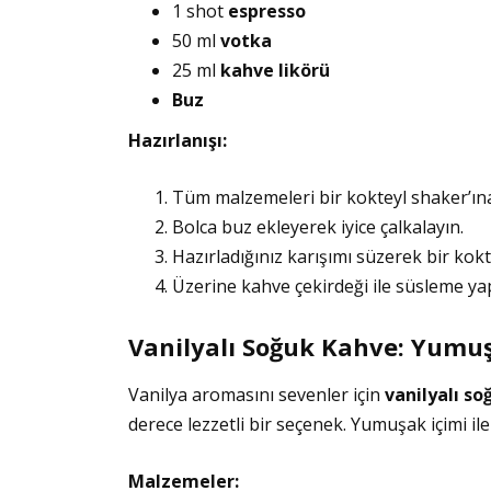
1 shot
espresso
50 ml
votka
25 ml
kahve likörü
Buz
Hazırlanışı:
Tüm malzemeleri bir kokteyl shaker’ına
Bolca buz ekleyerek iyice çalkalayın.
Hazırladığınız karışımı süzerek bir kok
Üzerine kahve çekirdeği ile süsleme yap
Vanilyalı Soğuk Kahve: Yumuşa
Vanilya aromasını sevenler için
vanilyalı s
derece lezzetli bir seçenek. Yumuşak içimi ile
Malzemeler: